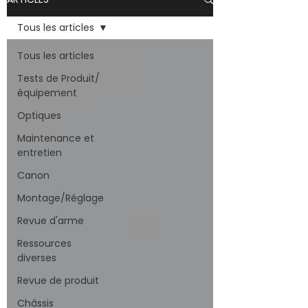
Tous les articles
Tous les articles
Tests de Produit/
équipement
Optiques
Maintenance et
entretien
Canon
Montage/Réglage
Revue d'arme
Ressources
diverses
Revue de produit
Châssis