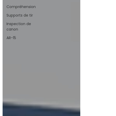
Compréhension
Supports de tir
Inspection de
canon
AR-15