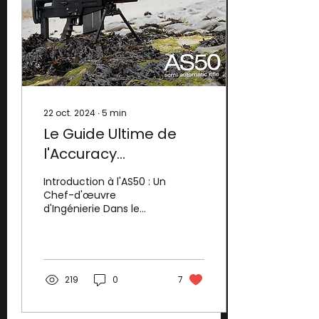
arme. Cet outil
technologique, autrefois
réservé aux armuriers
professionnels et aux
industries militaires, est
désormais accessible
aux tireurs...
22 oct. 2024
∙
5
min
Le Guide Ultime de
l'Accuracy
International AS50 :
Introduction à l'AS50 : Un
The Power of Precision
Chef-d'œuvre
d'Ingénierie Dans le
and Firepower
monde des carabines
de précision militaires,
peu de noms ont
autant de...
219
0
7