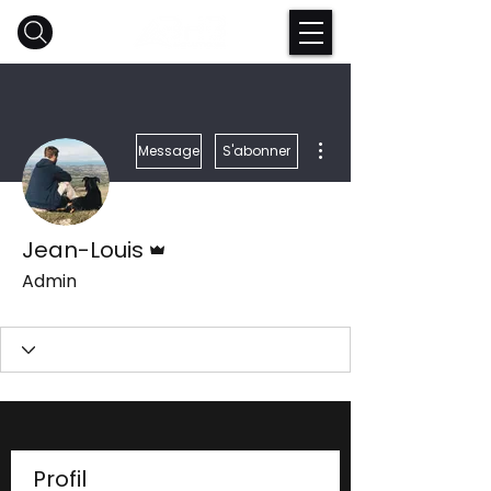
Plus d'actions
Message
S'abonner
Administrateur
Jean-Louis
Admin
Profil