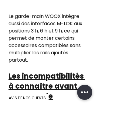
Le garde-main WOOX intègre 
aussi des interfaces M-LOK aux 
positions 3 h, 6 h et 9 h, ce qui 
permet de monter certains 
accessoires compatibles sans 
multiplier les rails ajoutés 
partout.
Les incompatibilités 
à connaître avant 
commande
AVIS DE NOS CLIENTS
-D’après les informations 
fabricant, le Forty Seven n’est 
pas compatible avec les boîtiers 
fraisés, les AK de type Yugo, les 