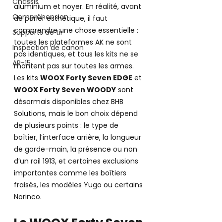
Châssis
aluminium et noyer. En réalité, avant 
Compréhension
de parler esthétique, il faut 
comprendre une chose essentielle : 
Supports de tir
toutes les plateformes AK ne sont 
Inspection de canon
pas identiques, et tous les kits ne se 
AR-15
montent pas sur toutes les armes.
Les kits 
WOOX Forty Seven EDGE
 et 
WOOX Forty Seven WOODY
 sont 
désormais disponibles chez BHB 
Solutions, mais le bon choix dépend 
de plusieurs points : le type de 
boîtier, l’interface arrière, la longueur 
de garde-main, la présence ou non 
d’un rail 1913, et certaines exclusions 
importantes comme les boîtiers 
fraisés, les modèles Yugo ou certains 
Norinco. 