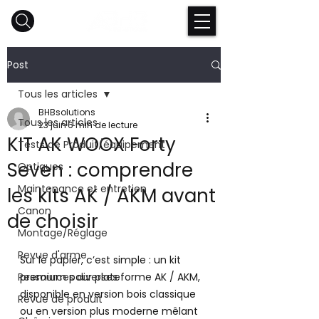
Post
Tous les articles
BHBsolutions
Tous les articles
23 juin
6 min de lecture
KIT AK WOOX Forty
Tests de Produit/équipement
Seven : comprendre
Optiques
Maintenance et entretien
les kits AK / AKM avant
Canon
de choisir
Montage/Réglage
Revue d'arme
Sur le papier, c’est simple : un kit 
Ressources diverses
premium pour plateforme AK / AKM, 
disponible en version bois classique 
Revue de produit
ou en version plus moderne mêlant 