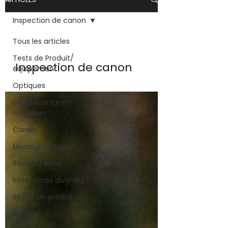
Inspection de canon
Tous les articles
Tests de Produit/
Inspection de canon
équipement
Optiques
Maintenance et
entretien
Canon
Montage/Réglage
Revue d'arme
Ressources diverses
Revue de produit
Châssis