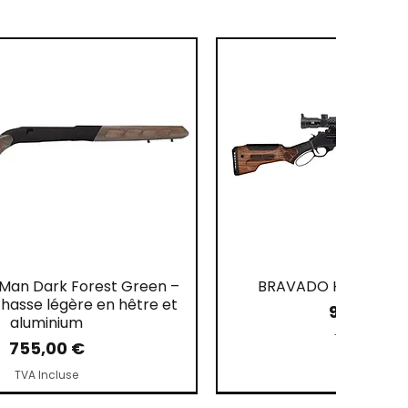
Man Dark Forest Green –
BRAVADO High Grad
hasse légère en hêtre et
Prix
958,80 €
aluminium
TVA Incluse
Prix
755,00 €
TVA Incluse
NOUVEAU