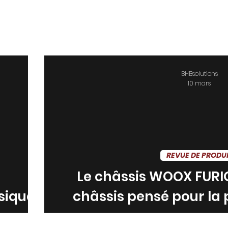
BHBsolutions
10 mars
REVUE DE PRODU
Le châssis WOOX FURI
sique
châssis pensé pour la 
renoncer au ca