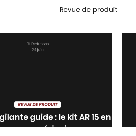
Revue de produit
éhension
Supports de tir
Inspection de can
BHBsolutions
24 juin
REVUE DE PRODUIT
lante guide : le kit AR 15 en
noyer américain