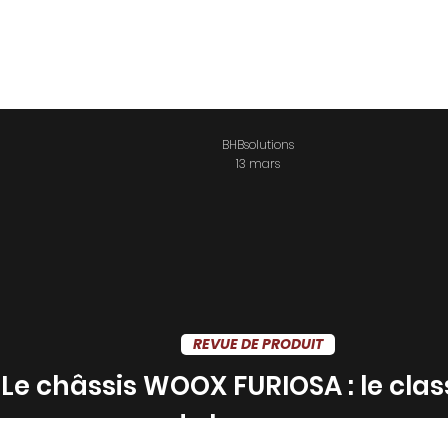
on
AR-15
BHBsolutions
13 mars
REVUE DE PRODUIT
Le châssis WOOX FURIOSA : le clas
de la gamme