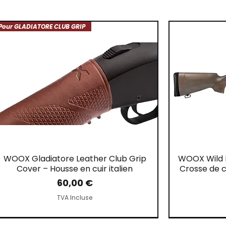
Pour GLADIATORE CLUB GRIP
WOOX Gladiatore Leather Club Grip
WOOX Wild 
Cover – Housse en cuir italien
Crosse de c
Prix
60,00 €
TVA Incluse
DERNIER EXEMPLAIRE DISPONIBLE