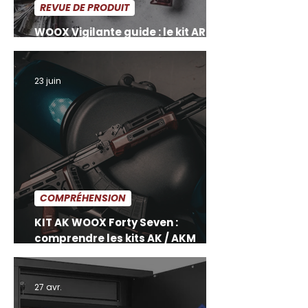
REVUE DE PRODUIT
WOOX Vigilante guide : le kit AR 15
en noyer américain
23 juin
COMPRÉHENSION
KIT AK WOOX Forty Seven :
comprendre les kits AK / AKM
avant de choisir
27 avr.