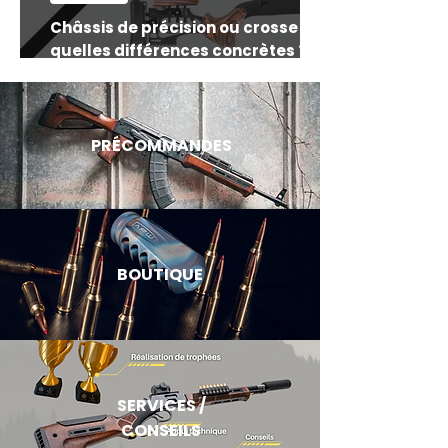
Châssis de précision ou crosse :
quelles différences concrètes ?
Comment orienter son choix
PRÉCOMMANDES
BOUTIQUE
SERVICES /
CONSEILS