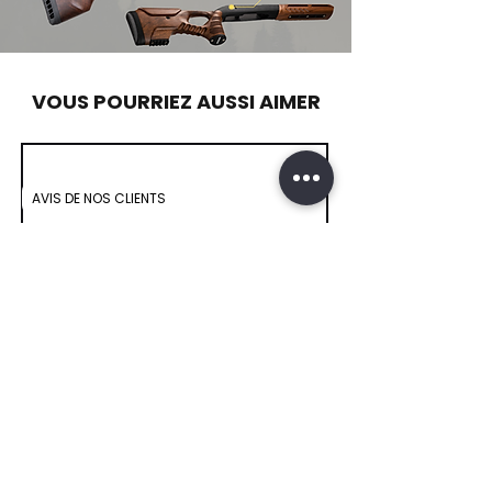
VOUS POURRIEZ AUSSI AIMER
AVIS DE NOS CLIENTS
WOOX Exactus FDE – Crosse de
précision en hêtre et aluminium
7075
Prix
958,80 €