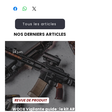
Les visuels sont fournis à titre
indicatif. Certains détails, finitions ou
accessoires visibles peuvent varier
selon les références.
Le poids des produits peut varier
Tous les articles
légèrement en raison des
variations naturelles de la
NOS DERNIERS ARTICLES
densité du bois
utilisé et des
différences entre les modèles
(empreintes différentes).
24 juin
REVUE DE PRODUIT
WOOX Vigilante guide : le kit AR 15