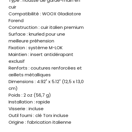
Type : housse de garde-main en
cuir
Compatibilité : WOOX Gladiatore
Forend
Construction : cuir italien premium
Surface : knurled pour une
meilleure préhension
Fixation : système M-LOK
Maintien : insert antidérapant
exclusif
Renforts : coutures renforcées et
œillets métalliques
Dimensions : 4.92" x 5.12" (12,5 x 13,0
cm)
Poids : 2 oz (56,7 g)
Installation : rapide
Visserie : incluse
Outil fourni : clé Torx incluse
Origine : fabrication italienne