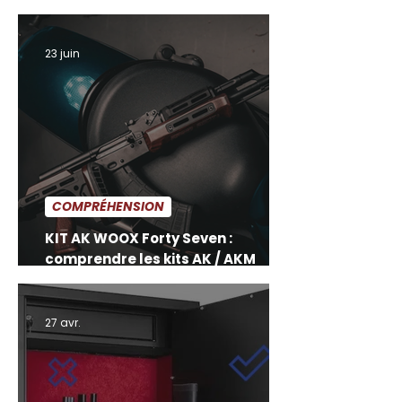
en noyer américain
23 juin
COMPRÉHENSION
KIT AK WOOX Forty Seven :
comprendre les kits AK / AKM
avant de choisir
27 avr.