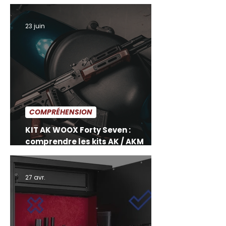
en noyer américain
23 juin
COMPRÉHENSION
KIT AK WOOX Forty Seven :
comprendre les kits AK / AKM
avant de choisir
27 avr.