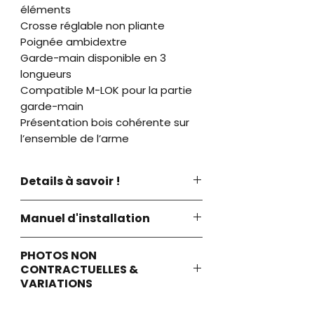
éléments
Crosse réglable non pliante
Poignée ambidextre
Garde-main disponible en 3
longueurs
Compatible M-LOK pour la partie
garde-main
Présentation bois cohérente sur
l’ensemble de l’arme
Details à savoir !
-Veuillez noter que le garde-main
Manuel d'installation
Woox utilise son propre écrou de
canon propriétaire. Cet écrou est
Cliquez ici
fileté selon les spécifications mil-
PHOTOS NON
spec et devrait donc être
CONTRACTUELLES &
compatible avec tout AR-15
VARIATIONS
conforme aux normes mil-spec.
Les visuels sont fournis à titre
L’installation de ce garde-main