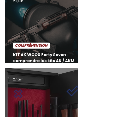
23 juin
pour Savage sont conçus pour
fonctionner avec les chargeurs
d’origine Savage Axis et ne sont pas
prévus pour accepter d’autres types
de chargeurs, notamment les
chargeurs AICS.
COMPRÉHENSION
KIT AK WOOX Forty Seven :
comprendre les kits AK / AKM
avant de choisir
27 avr.