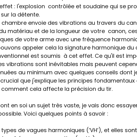
ffet : l'explosion  contrôlée et soudaine qui se pro
ur la détente. 
a chambre envoie des vibrations au travers du cano
 du matériau et de la longueur de votre  canon, ces
tiques de votre arme avec une fréquence harmoni
 pouvons appeler cela la signature harmonique du 
ntionnel est soumis  à cet effet. Ce qu'il est imp
ces vibrations sont inévitables mais peuvent cepen
énuées au minimum avec quelques conseils dont je 
rd crucial que j'explique les principes fondamentau
comment cela affecte la précision du tir. 
nt en soi un sujet très vaste, je vais donc essayer
ossible. Voici quelques points à savoir : 
rs types de vagues harmoniques (‘VH’), et elles sont