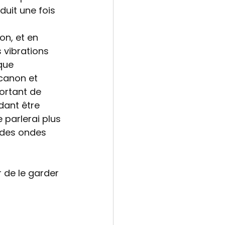
duit une fois 
n, et en 
 vibrations 
que 
canon et 
ortant de 
dant être  
parlerai plus 
x des ondes 
 de le garder 
 