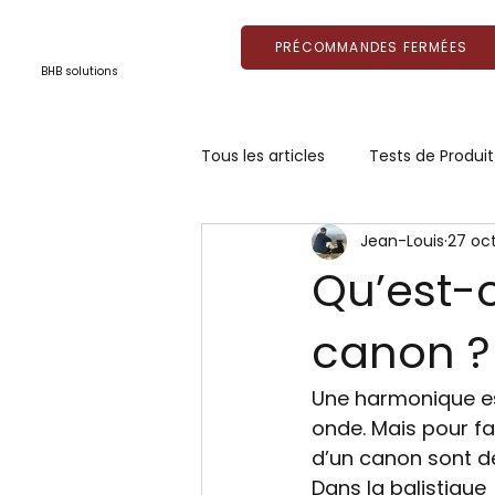
PRÉCOMMANDES FERMÉES
BHB solutions
Tous les articles
Tests de Produ
Jean-Louis
27 oct
Montage/Réglage
Revue d
Qu’est-
canon ?
Compréhension
Supports d
Une harmonique es
onde. Mais pour fa
d’un canon sont de
Dans la balistique