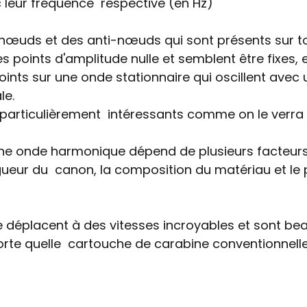
leur fréquence  respective (en Hz) 
nœuds et des anti-nœuds qui sont présents sur tou
 points d'amplitude nulle et semblent être fixes, e
nts sur une onde stationnaire qui oscillent avec 
e. 
articulièrement  intéressants comme on le verra p
une onde harmonique dépend de plusieurs facteurs
gueur du  canon, la composition du matériau et le p
e déplacent à des vitesses incroyables et sont be
rte quelle  cartouche de carabine conventionnelle