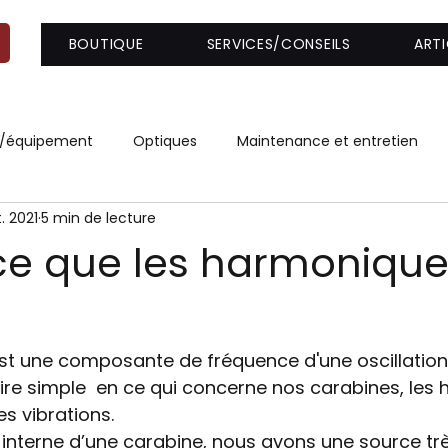
BOUTIQUE
SERVICES/CONSEILS
ARTI
it/équipement
Optiques
Maintenance et entretien
. 2021
5 min de lecture
'arme
Ressources diverses
Revue de produit
Châs
ce que les harmonique
e tir
Inspection de canon
AR-15
t une composante de fréquence d'une oscillation
ire simple  en ce qui concerne nos carabines, les
s vibrations. 
  interne d’une carabine, nous avons une source tr