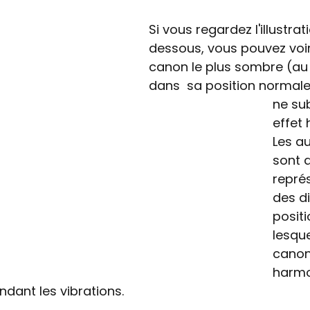
Si vous regardez l'illustrat
dessous, vous pouvez voir
canon le plus sombre (au 
dans  sa position normale 
ne su
effet 
Les au
sont 
repré
des di
posit
lesque
canon
harmo
ndant les vibrations. 