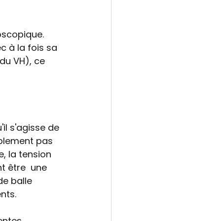
roscopique.
 à la fois sa 
 du VH), ce 
il s'agisse de 
mplement pas 
, la tension 
t être  une 
de balle 
ts.  
entes 