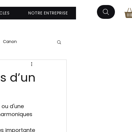
CLES
NOTRE ENTREPRISE
Canon
sis
s d’un
 ou d'une 
 harmoniques 
ès importante 