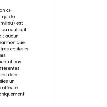
ion ci-
 que le 
milieu) est 
ou neutre, il 
bit aucun 
harmonique.  
tres couleurs 
des 
sentations 
fférentes 
ions dans 
lles un 
 affecté  
niquement 