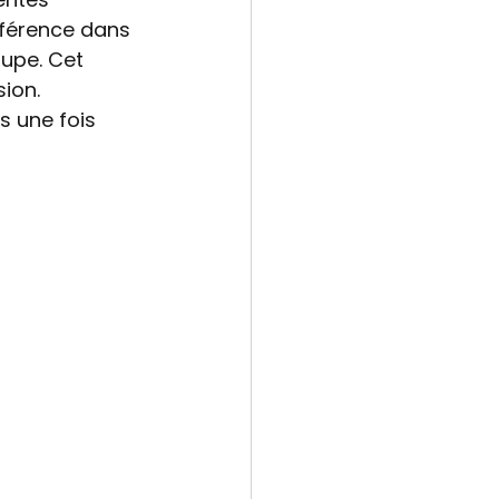
fférence dans 
oupe. Cet 
sion.
s une fois 