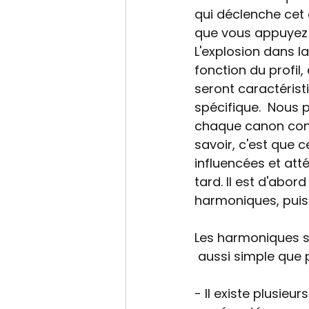
qui déclenche cet e
que vous appuyez s
L'explosion dans l
fonction du profil,
seront caractéris
spécifique.  Nous
chaque canon conve
savoir, c'est que 
influencées et att
tard. Il est d'abo
harmoniques, puis 
Les harmoniques so
 aussi simple que p
- Il existe plusieu