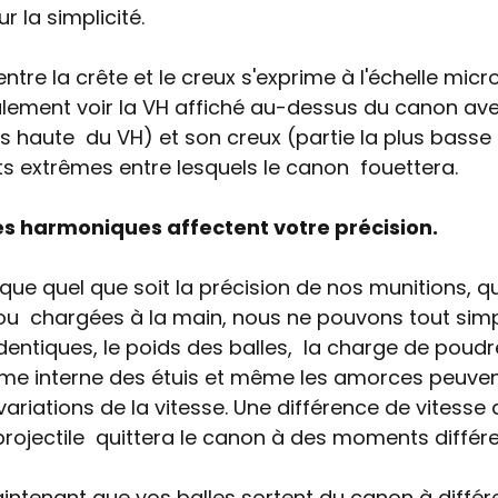
 la simplicité.
a entre la crête et le creux s'exprime à l'échelle mic
ement voir la VH affiché au-dessus du canon avec
us haute  du VH) et son creux (partie la plus basse
ts extrêmes entre lesquels le canon  fouettera. 
s harmoniques affectent votre précision. 
ue quel que soit la précision de nos munitions, qu'
 ou  chargées à la main, nous ne pouvons tout si
dentiques, le poids des balles,  la charge de poudre
lume interne des étuis et même les amorces peuven
ariations de la vitesse. Une différence de vitesse 
projectile  quittera le canon à des moments différen
intenant que vos balles sortent du canon à différ