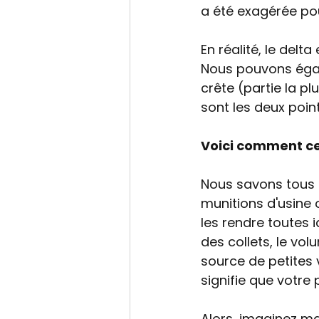
a été exagérée pour
En réalité, le delt
Nous pouvons égal
crête (partie la pl
sont les deux poin
Voici comment ce
Nous savons tous q
munitions d'usine
les rendre toutes i
des collets, le vo
source de petites v
signifie que votre 
Alors, imaginez ma