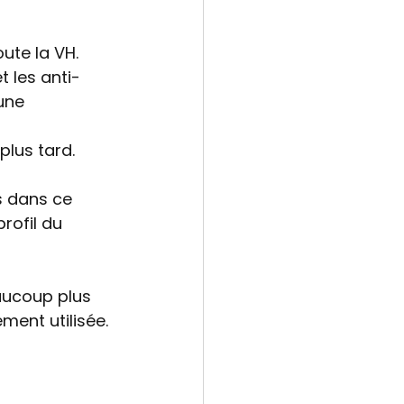
te la VH. 
t les anti-
une 
lus tard. 
 dans ce 
rofil du 
aucoup plus 
ment utilisée.